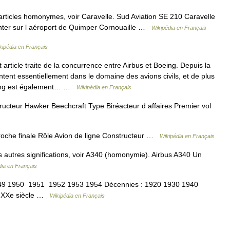
rticles homonymes, voir Caravelle. Sud Aviation SE 210 Caravelle
Inter sur l aéroport de Quimper Cornouaille …
Wikipédia en Français
kipédia en Français
article traite de la concurrence entre Airbus et Boeing. Depuis la
ntent essentiellement dans le domaine des avions civils, et de plus
oeing est également… …
Wikipédia en Français
cteur Hawker Beechcraft Type Biréacteur d affaires Premier vol
che finale Rôle Avion de ligne Constructeur …
Wikipédia en Français
s autres significations, voir A340 (homonymie). Airbus A340 Un
dia en Français
49 1950 1951 1952 1953 1954 Décennies : 1920 1930 1940
e XXe siècle …
Wikipédia en Français