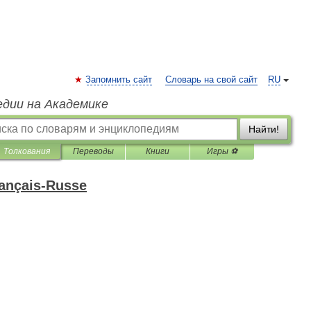
Запомнить сайт
Словарь на свой сайт
RU
едии на Академике
Найти!
Толкования
Переводы
Книги
Игры ⚽
rançais-Russe